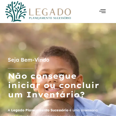
Seja Bem-Vindo
Não consegue
iniciar ou concluir
um Inventário?
A
Legado Planejamento Sucessório
é uma assessoria